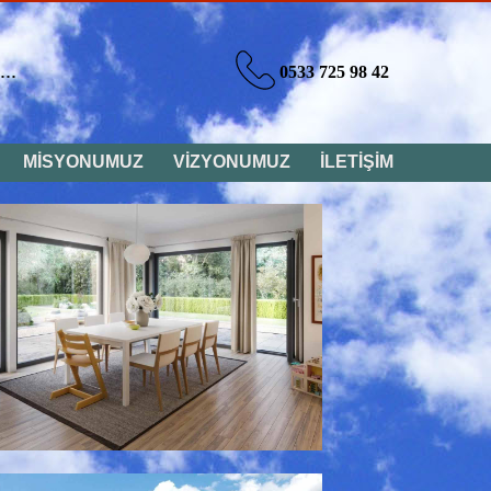
0533 725 98 42
MİSYONUMUZ
VİZYONUMUZ
İLETİŞİM